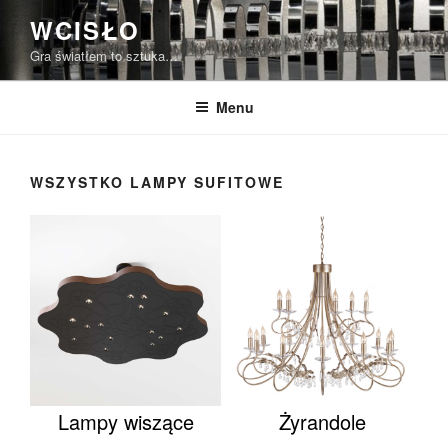
Przeskocz
WCISŁO
do
Gra światłem to sztuka…
treści
Menu
WSZYSTKO LAMPY SUFITOWE
Lampy wiszące
Żyrandole