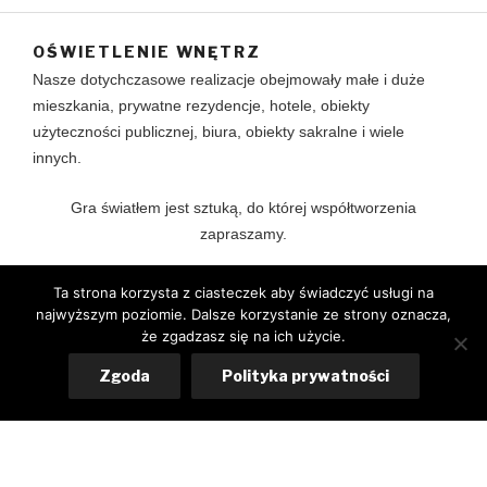
OŚWIETLENIE WNĘTRZ
Nasze dotychczasowe realizacje obejmowały małe i duże
mieszkania, prywatne rezydencje, hotele, obiekty
użyteczności publicznej, biura, obiekty sakralne i wiele
innych.
Gra światłem jest sztuką, do której współtworzenia
zapraszamy.
Ta strona korzysta z ciasteczek aby świadczyć usługi na
najwyższym poziomie. Dalsze korzystanie ze strony oznacza,
że zgadzasz się na ich użycie.
Zgoda
Polityka prywatności