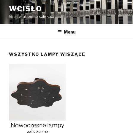
Przeskocz
WCISŁO
do
Gra światłem to sztuka…
treści
Menu
WSZYSTKO LAMPY WISZĄCE
Nowoczesne lampy
wiszące