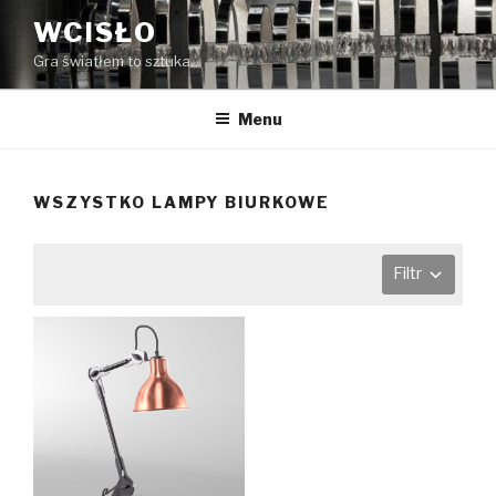
Przeskocz
WCISŁO
do
Gra światłem to sztuka…
treści
Menu
WSZYSTKO LAMPY BIURKOWE
Filtr